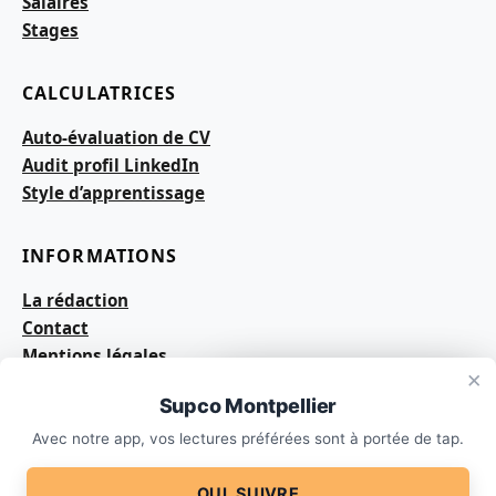
Salaires
Stages
CALCULATRICES
Auto-évaluation de CV
Audit profil LinkedIn
Style d’apprentissage
INFORMATIONS
La rédaction
Contact
Mentions légales
×
×
Sitemap
Un doute sur votre parcours ?
Supco Montpellier
Parlons-en.
Avec notre app, vos lectures préférées sont à portée de tap.
© 2026 Supco Montpellier — éclairage indépendant. Tous
OUI, SUIVRE